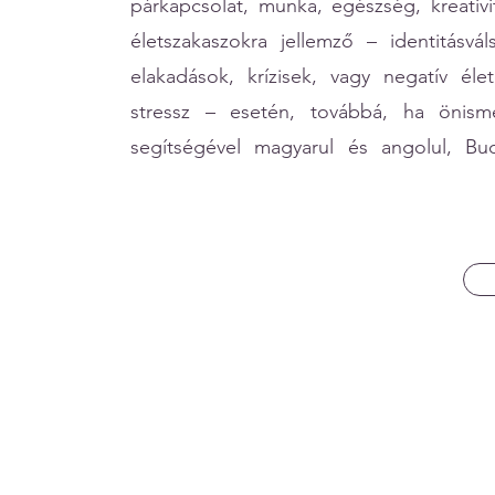
párkapcsolat, munka, egészség, kreativit
életszakaszokra jellemző – identitásvá
elakadások, krízisek, vagy negatív él
stressz – esetén, továbbá, ha önisme
segítségével magyarul és angolul, B
pszichológus, megbízható pszichológus